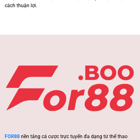
cách thuận lợi.
FOR88
nền tảng cá cược trực tuyến đa dạng từ thể thao