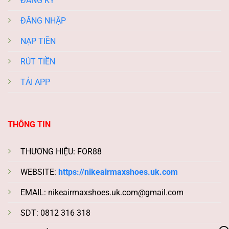
ĐĂNG KÝ
ĐĂNG NHẬP
NẠP TIỀN
RÚT TIỀN
TẢI APP
THÔNG TIN
THƯƠNG HIỆU: FOR88
WEBSITE:
https://nikeairmaxshoes.uk.com
EMAIL:
nikeairmaxshoes.uk.com@gmail.com
SDT: 0812 316 318