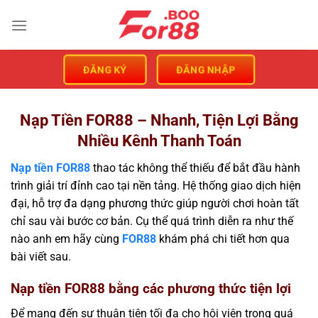
ĐĂNG KÝ
ĐĂNG NHẬP
Nạp Tiền FOR88 – Nhanh, Tiện Lợi Bằng
Nhiều Kênh Thanh Toán
Nạp tiền FOR88
thao tác không thể thiếu để bắt đầu hành
trình giải trí đỉnh cao tại nền tảng. Hệ thống giao dịch hiện
đại, hỗ trợ đa dạng phương thức giúp người chơi hoàn tất
chỉ sau vài bước cơ bản. Cụ thể quá trình diễn ra như thế
nào anh em hãy cùng
FOR88
khám phá chi tiết hơn qua
bài viết sau.
Nạp tiền FOR88 bằng các phương thức tiện lợi
Để mang đến sự thuận tiện tối đa cho hội viên trong quá