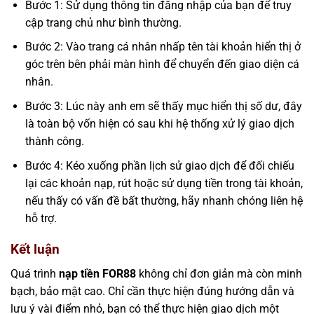
Bước 1: Sử dụng thông tin đăng nhập của bạn để truy
cập trang chủ như bình thường.
Bước 2: Vào trang cá nhân nhấp tên tài khoản hiển thị ở
góc trên bên phải màn hình để chuyển đến giao diện cá
nhân.
Bước 3: Lúc này anh em sẽ thấy mục hiển thị số dư, đây
là toàn bộ vốn hiện có sau khi hệ thống xử lý giao dịch
thành công.
Bước 4: Kéo xuống phần lịch sử giao dịch để đối chiếu
lại các khoản nạp, rút hoặc sử dụng tiền trong tài khoản,
nếu thấy có vấn đề bất thường, hãy nhanh chóng liên hệ
hỗ trợ.
Kết luận
Quá trình
nạp tiền FOR88
không chỉ đơn giản mà còn minh
bạch, bảo mật cao. Chỉ cần thực hiện đúng hướng dẫn và
lưu ý vài điểm nhỏ, bạn có thể thực hiện giao dịch một