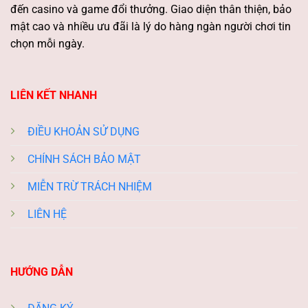
đến casino và game đổi thưởng. Giao diện thân thiện, bảo
mật cao và nhiều ưu đãi là lý do hàng ngàn người chơi tin
chọn mỗi ngày.
LIÊN KẾT NHANH
ĐIỀU KHOẢN SỬ DỤNG
CHÍNH SÁCH BẢO MẬT
MIỄN TRỪ TRÁCH NHIỆM
LIÊN HỆ
HƯỚNG DẪN